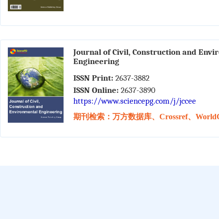
Journal of Civil, Construction and Env
Engineering
ISSN Print:
2637-3882
ISSN Online:
2637-3890
https://www.sciencepg.com/j/jccee
期刊检索：万方数据库、Crossref、WorldC